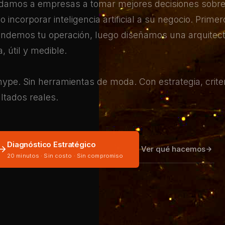
damos a empresas a tomar mejores decisiones sobr
 incorporar inteligencia artificial a su negocio. Primer
ndemos tu operación, luego diseñamos una arquitec
a, útil y medible.
hype. Sin herramientas de moda. Con estrategia, criter
ltados reales.
Diagnóstico Estratégico
Ver qué hacemos
20 minutos · Sin costo · Sin compromiso