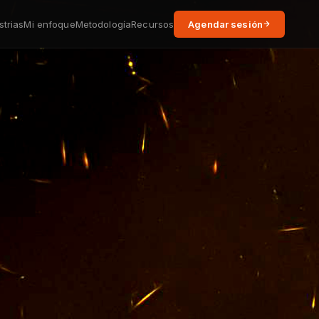
Agendar sesión
strias
Mi enfoque
Metodología
Recursos