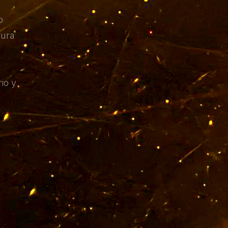
e
o
tura
io y